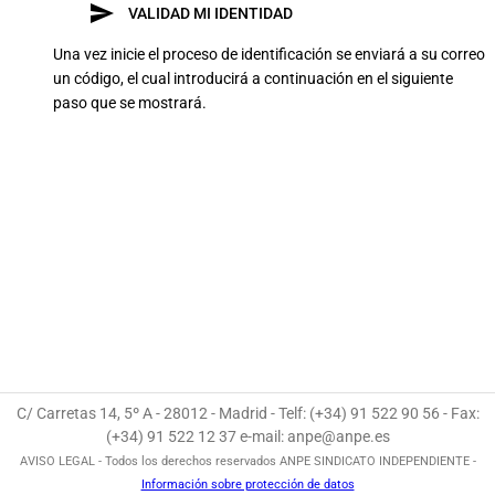
send
VALIDAD MI IDENTIDAD
Una vez inicie el proceso de identificación se enviará a su correo
un código, el cual introducirá a continuación en el siguiente
paso que se mostrará.
C/ Carretas 14, 5º A - 28012 - Madrid - Telf: (+34) 91 522 90 56 - Fax:
(+34) 91 522 12 37 e-mail: anpe@anpe.es
AVISO LEGAL - Todos los derechos reservados ANPE SINDICATO INDEPENDIENTE -
Información sobre protección de datos