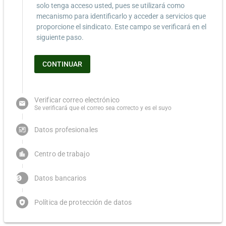
solo tenga acceso usted, pues se utilizará como
mecanismo para identificarlo y acceder a servicios que
proporcione el sindicato. Este campo se verificará en el
siguiente paso.
CONTINUAR
Verificar correo electrónico
email
Se verificará que el correo sea correcto y es el suyo
Datos profesionales
cast_for_education
Centro de trabajo
location_city
Datos bancarios
paidn
Política de protección de datos
local_police