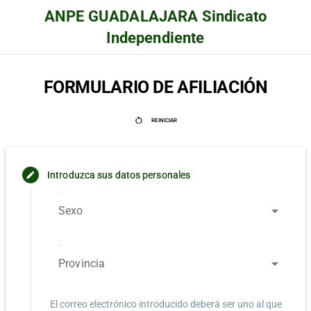
ANPE GUADALAJARA Sindicato
Independiente
FORMULARIO DE AFILIACIÓN
restart_alt
REINICIAR
Introduzca sus datos personales
edit
arrow_drop_down
Sexo
arrow_drop_down
Provincia
El correo electrónico introducido deberá ser uno al que